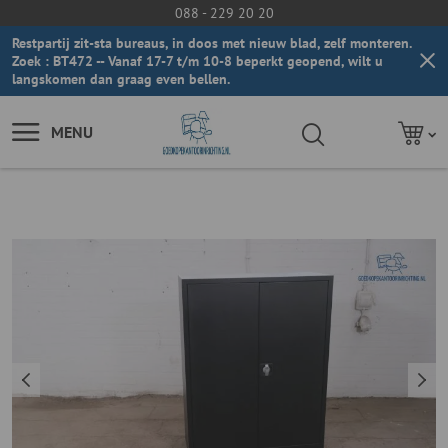
088 - 229 20 20
Restpartij zit-sta bureaus, in doos met nieuw blad, zelf monteren.
Zoek : BT472 -- Vanaf 17-7 t/m 10-8 beperkt geopend, wilt u
langskomen dan graag even bellen.
MENU