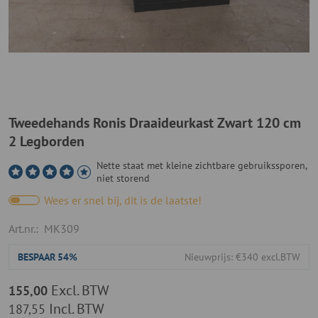
Tweedehands Ronis Draaideurkast Zwart 120 cm
2 Legborden
Nette staat met kleine zichtbare gebruikssporen,
niet storend
Wees er snel bij, dit is de laatste!
Art.nr.:
MK309
BESPAAR
54%
Nieuwprijs: €340 excl.BTW
Excl. BTW
155,00
Incl. BTW
187,55