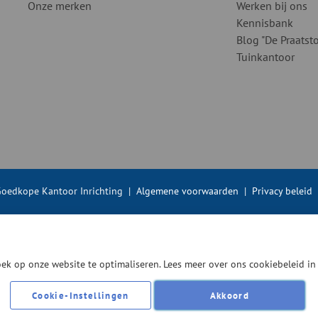
Onze merken
Werken bij ons
Kennisbank
Blog "De Praatsto
Tuinkantoor
oedkope Kantoor Inrichting
|
Algemene voorwaarden
|
Privacy beleid
ek op onze website te optimaliseren. Lees meer over ons cookiebeleid i
Cookie-Instellingen
Akkoord