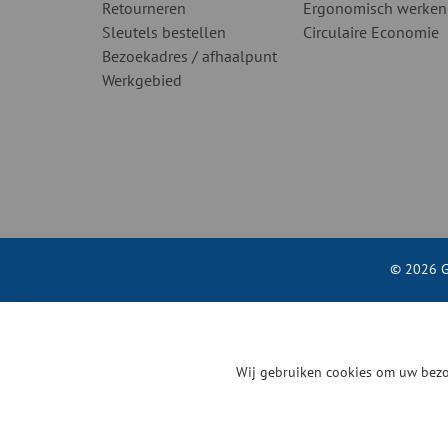
Retourneren
Ergonomisch werken
Sleutels bestellen
Circulaire Economie
Bezoekadres / afhaalpunt
Werkgebied
© 2026 G
Wij gebruiken cookies om uw bezo