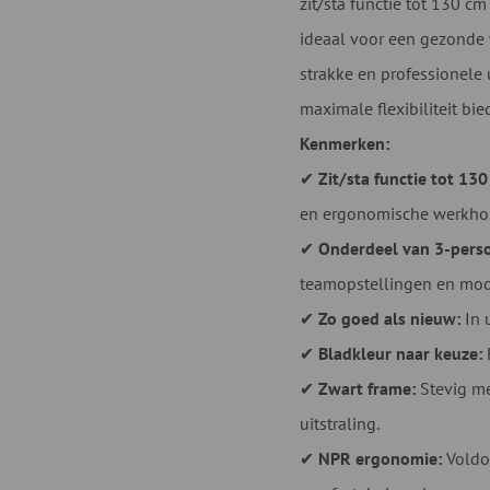
zit/sta functie tot 130 
ideaal voor een gezonde 
strakke en professionele u
maximale flexibiliteit bie
Kenmerken:
✔
Zit/sta functie tot 130
en ergonomische werkho
✔
Onderdeel van 3-perso
teamopstellingen en mod
✔
Zo goed als nieuw:
In 
✔
Bladkleur naar keuze:
F
✔
Zwart frame:
Stevig me
uitstraling.
✔
NPR ergonomie:
Voldoe