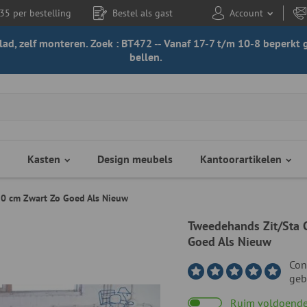
35 per bestelling
Bestel als gast
Account
 blad, zelf monteren. Zoek : BT472 -- Vanaf 17-7 t/m 10-8 beperk
bellen.
Kasten
Design meubels
Kantoorartikelen
30 cm Zwart Zo Goed Als Nieuw
Tweedehands Zit/Sta 
Goed Als Nieuw
Con
geb
Ruim voldoende