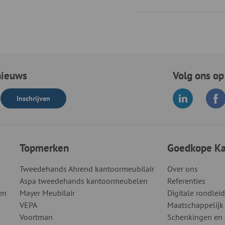
nieuws
Volg ons op
Inschrijven
Topmerken
Goedkope Kan
Tweedehands Ahrend kantoormeubilair
Over ons
Aspa tweedehands kantoormeubelen
Referenties
en
Mayer Meubilair
Digitale rondlei
VEPA
Maatschappelijk
Voortman
Schenkingen en