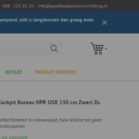
088 - 229 20 20
;
info@goedkopekantoorinrichting.nl
t geopend, wilt u langskomen dan graag even
OUTLET
PRODUCT REVIEWS
Cockpit Bureau NPR USB 130 cm Zwart Zo
ditie:
Verkeert in nieuwstaat, hele kleine tot geen
ruikssporen
 op voorraad