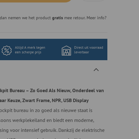
n, dan nemen we het product
gratis
mee retour. Meer info?
Altijd A merk tegen
Direct uit voorraad
een scherpe prijs
leverbaar
kpit Bureau – Zo Goed Als Nieuw, Onderdeel van
naar Keuze, Zwart Frame, NPR, USB Display
ockpit bureau in zo goed als nieuwe staat is
soons werkplekeiland en biedt een moderne,
ng voor intensief gebruik. Dankzij de elektrische