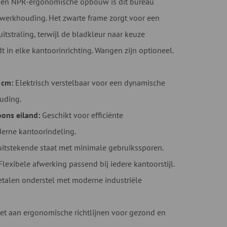
cm en NPR-ergonomische opbouw is dit bureau
werkhouding. Het zwarte frame zorgt voor een
itstraling, terwijl de bladkleur naar keuze
dt in elke kantoorinrichting. Wangen zijn optioneel.
 cm:
Elektrisch verstelbaar voor een dynamische
uding.
ons eiland:
Geschikt voor efficiënte
erne kantoorindeling.
uitstekende staat met minimale gebruikssporen.
lexibele afwerking passend bij iedere kantoorstijl.
talen onderstel met moderne industriële
t aan ergonomische richtlijnen voor gezond en