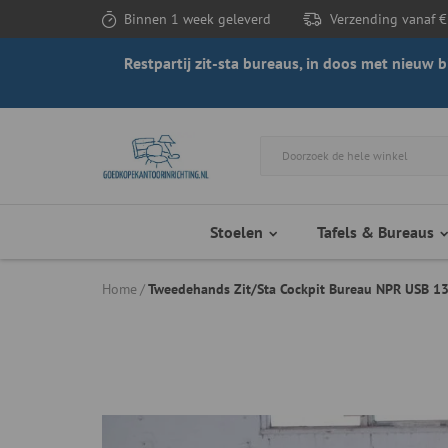
Binnen 1 week geleverd
Verzending vanaf €
Restpartij zit-sta bureaus, in doos met nieuw
Stoelen
Tafels & Bureaus
Home
Tweedehands Zit/Sta Cockpit Bureau NPR USB 1