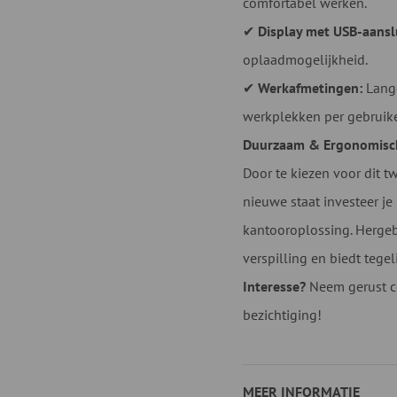
comfortabel werken.
✔
Display met USB-aansl
oplaadmogelijkheid.
✔
Werkafmetingen:
Lange
werkplekken per gebruike
Duurzaam & Ergonomisc
Door te kiezen voor dit t
nieuwe staat investeer j
kantooroplossing. Hergeb
verspilling en biedt tegeli
Interesse?
Neem gerust co
bezichtiging!
MEER INFORMATIE