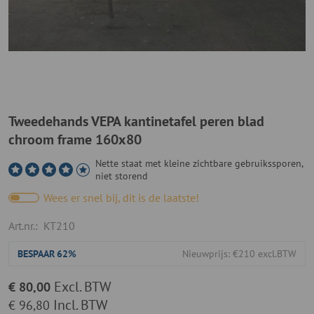
Tweedehands VEPA kantinetafel peren blad
chroom frame 160x80
Nette staat met kleine zichtbare gebruikssporen,
niet storend
Wees er snel bij, dit is de laatste!
Art.nr.:
KT210
BESPAAR
62%
Nieuwprijs: €210 excl.BTW
Excl. BTW
€ 80,00
Incl. BTW
€ 96,80