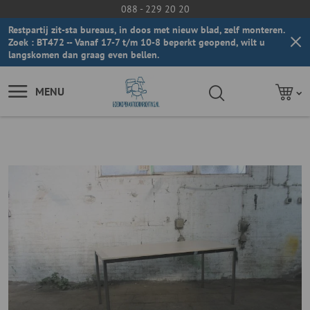
088 - 229 20 20
Restpartij zit-sta bureaus, in doos met nieuw blad, zelf monteren.
Zoek : BT472 -- Vanaf 17-7 t/m 10-8 beperkt geopend, wilt u
langskomen dan graag even bellen.
MENU