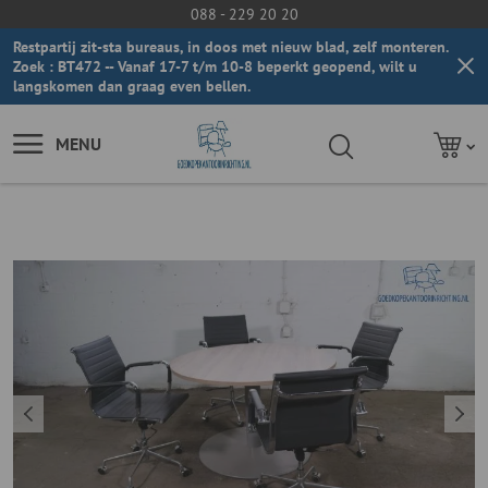
088 - 229 20 20
Restpartij zit-sta bureaus, in doos met nieuw blad, zelf monteren.
Zoek : BT472 -- Vanaf 17-7 t/m 10-8 beperkt geopend, wilt u
langskomen dan graag even bellen.
MENU