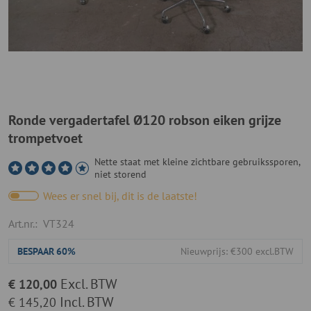
Ronde vergadertafel Ø120 robson eiken grijze
trompetvoet
Nette staat met kleine zichtbare gebruikssporen,
niet storend
Wees er snel bij, dit is de laatste!
Art.nr.:
VT324
BESPAAR
60%
Nieuwprijs: €300 excl.BTW
Excl. BTW
€ 120,00
Incl. BTW
€ 145,20