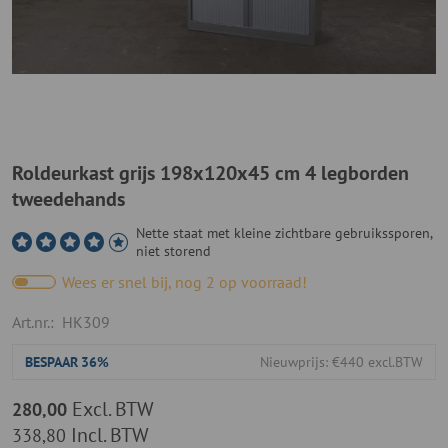
Roldeurkast grijs 198x120x45 cm 4 legborden
tweedehands
Nette staat met kleine zichtbare gebruikssporen,
niet storend
Wees er snel bij, nog 2 op voorraad!
Art.nr.:
HK309
BESPAAR
36%
Nieuwprijs: €440 excl.BTW
Excl. BTW
280,00
Incl. BTW
338,80