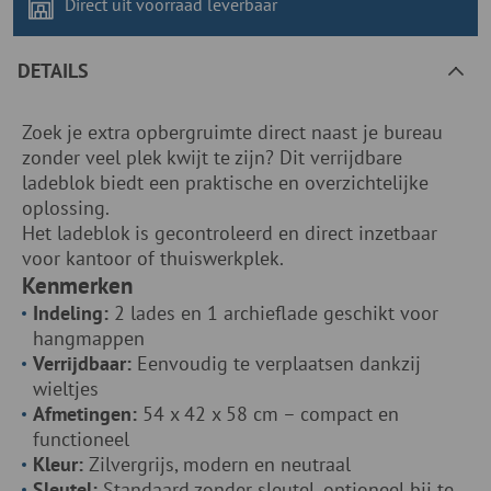
Direct uit voorraad
leverbaar
DETAILS
Zoek je extra opbergruimte direct naast je bureau
zonder veel plek kwijt te zijn? Dit verrijdbare
ladeblok biedt een praktische en overzichtelijke
oplossing.
Het ladeblok is gecontroleerd en direct inzetbaar
voor kantoor of thuiswerkplek.
Kenmerken
Indeling:
2 lades en 1 archieflade geschikt voor
hangmappen
Verrijdbaar:
Eenvoudig te verplaatsen dankzij
wieltjes
Afmetingen:
54 x 42 x 58 cm – compact en
functioneel
Kleur:
Zilvergrijs, modern en neutraal
Sleutel:
Standaard zonder sleutel, optioneel bij te