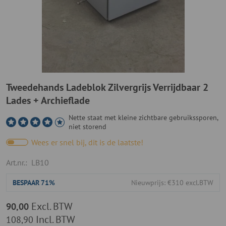
Tweedehands Ladeblok Zilvergrijs Verrijdbaar 2
Lades + Archieflade
Nette staat met kleine zichtbare gebruikssporen,
niet storend
Wees er snel bij, dit is de laatste!
Art.nr.:
LB10
BESPAAR
71%
Nieuwprijs: €310 excl.BTW
Excl. BTW
90,00
Incl. BTW
108,90