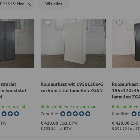
NPR1813
Nee
Wis alles
ntraciet
Roldeurkast wit 195x120x45
Roldeurkast 
m kunststof
cm kunststof lamellen ZGAN
195x120x45 
N
lamellen ZG
 op voorraad
Ruim voldoende op voorraad
Ruim voldoend
Conditie:
Conditie:
 BTW
€ 420,00
Excl. BTW
€ 420,00
Excl
W
€ 508,20
Incl. BTW
€ 508,20
Incl. B