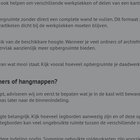
 ook helpen om verschillende werkplekken of delen van een kanto
gruimte zonder direct een complete wand te vullen. Dit formaat z
rtikelen dicht bij de werkplekken moeten blijven.
k van de beschikbare hoogte. Wanneer je veel ordners of archief
ervlak aanzienlijk meer opbergruimte bieden.
van wat mooi staat. Kijk vooral hoeveel opbergruimte je daadwerke
dners of hangmappen?
, adviseren wij om eerst te bepalen wat je in de kast wilt bewar
as later naar de binnenindeling.
ogte belangrijk. Kijk hoeveel legborden aanwezig zijn en of deze 
 legborden kan veel ongebruikte ruimte tussen de verschillende 
re indeling nodig. Sommige gebruikte roldeurkasten zijn voorzie