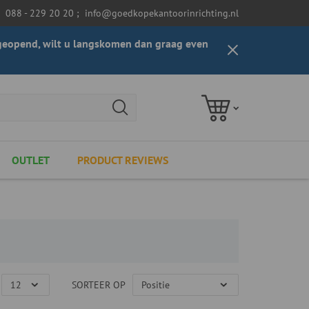
088 - 229 20 20
;
info@goedkopekantoorinrichting.nl
t geopend, wilt u langskomen dan graag even
OUTLET
PRODUCT REVIEWS
SORTEER OP