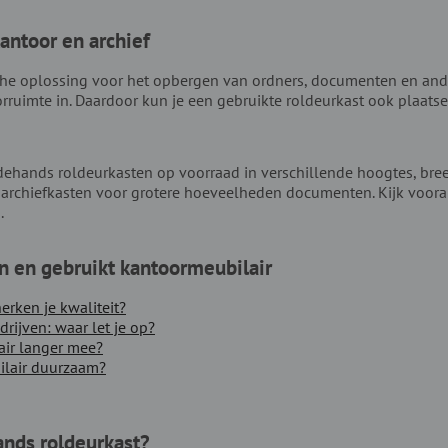
antoor en archief
che oplossing voor het opbergen van ordners, documenten en ande
oorruimte in. Daardoor kun je een gebruikte roldeurkast ook plaats
ehands roldeurkasten op voorraad in verschillende hoogtes, bree
archiefkasten voor grotere hoeveelheden documenten. Kijk vooral
.
n en gebruikt kantoormeubilair
erken je kwaliteit?
ijven: waar let je op?
air langer mee?
ilair duurzaam?
nds roldeurkast?