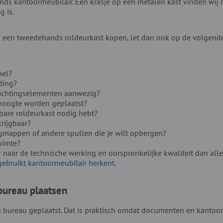
s kantoormeubilair. Een krasje op een metalen kast vinden wij m
g is.
rs een tweedehands roldeurkast kopen, let dan ook op de volgend
pel?
ding?
richtingselementen aanwezig?
hoogte worden geplaatst?
tbare roldeurkast nodig hebt?
krijgbaar?
ngmappen of andere spullen die je wilt opbergen?
uimte?
ver naar de technische werking en oorspronkelijke kwaliteit dan al
 gebruikt kantoormeubilair herkent
.
 bureau plaatsen
bureau geplaatst. Dat is praktisch omdat documenten en kantoorar