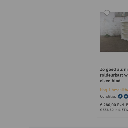
Zo goed als n
roldeurkast w
eiken blad
Nog 1 beschikb
Conditie:
€ 280,00
Excl.
€ 338,80
Incl. BT