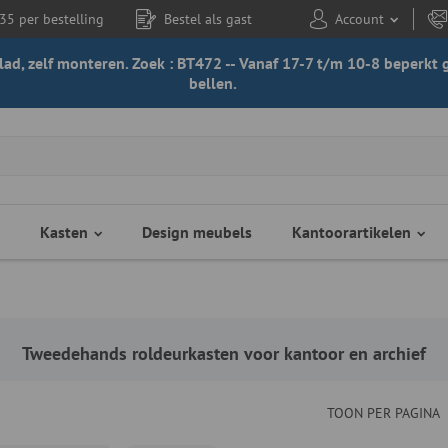
35 per bestelling
Bestel als gast
Account
 blad, zelf monteren. Zoek : BT472 -- Vanaf 17-7 t/m 10-8 beperk
bellen.
Kasten
Design meubels
Kantoorartikelen
Tweedehands roldeurkasten voor kantoor en archief
TOON PER PAGINA