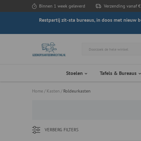
Binnen 1 week geleverd
Verzending vanaf €
Restpartij zit-sta bureaus, in doos met nieuw
Stoelen
Tafels & Bureaus
Home
Kasten
Roldeurkasten
VERBERG
FILTERS