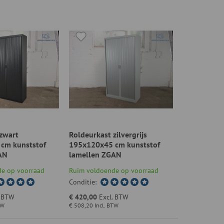
zwart
Roldeurkast zilvergrijs
cm kunststof
195x120x45 cm kunststof
AN
lamellen ZGAN
e op voorraad
Ruim voldoende op voorraad
Conditie:
. BTW
€ 420,00
Excl. BTW
TW
€ 508,20
Incl. BTW