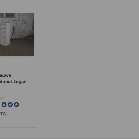
ieuwe
it met Logan
aar
 BTW
W