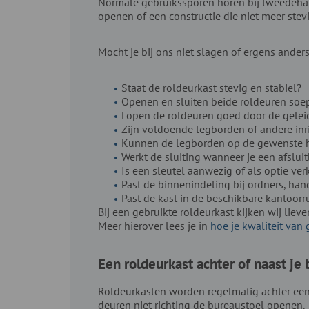
Normale gebruikssporen horen bij tweedehand
openen of een constructie die niet meer stevi
Mocht je bij ons niet slagen of ergens ande
Staat de roldeurkast stevig en stabiel?
Openen en sluiten beide roldeuren soe
Lopen de roldeuren goed door de gelei
Zijn voldoende legborden of andere in
Kunnen de legborden op de gewenste 
Werkt de sluiting wanneer je een afslui
Is een sleutel aanwezig of als optie ver
Past de binnenindeling bij ordners, ha
Past de kast in de beschikbare kantoorr
Bij een gebruikte roldeurkast kijken wij lie
Meer hierover lees je in
hoe je kwaliteit van
Een roldeurkast achter of naast je
Roldeurkasten worden regelmatig achter een 
deuren niet richting de bureaustoel openen.