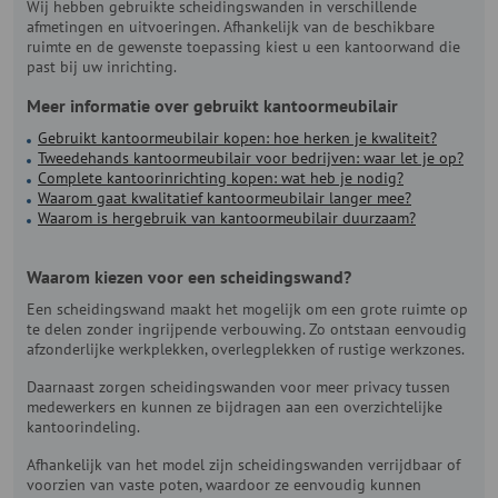
Wij hebben gebruikte scheidingswanden in verschillende
afmetingen en uitvoeringen. Afhankelijk van de beschikbare
ruimte en de gewenste toepassing kiest u een kantoorwand die
past bij uw inrichting.
Meer informatie over gebruikt kantoormeubilair
Gebruikt kantoormeubilair kopen: hoe herken je kwaliteit?
Tweedehands kantoormeubilair voor bedrijven: waar let je op?
Complete kantoorinrichting kopen: wat heb je nodig?
Waarom gaat kwalitatief kantoormeubilair langer mee?
Waarom is hergebruik van kantoormeubilair duurzaam?
Waarom kiezen voor een scheidingswand?
Een scheidingswand maakt het mogelijk om een grote ruimte op
te delen zonder ingrijpende verbouwing. Zo ontstaan eenvoudig
afzonderlijke werkplekken, overlegplekken of rustige werkzones.
Daarnaast zorgen scheidingswanden voor meer privacy tussen
medewerkers en kunnen ze bijdragen aan een overzichtelijke
kantoorindeling.
Afhankelijk van het model zijn scheidingswanden verrijdbaar of
voorzien van vaste poten, waardoor ze eenvoudig kunnen