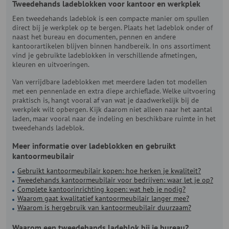
Tweedehands ladeblokken voor kantoor en werkplek
Een tweedehands ladeblok is een compacte manier om spullen
direct bij je werkplek op te bergen. Plaats het ladeblok onder of
naast het bureau en documenten, pennen en andere
kantoorartikelen blijven binnen handbereik. In ons assortiment
vind je gebruikte ladeblokken in verschillende afmetingen,
kleuren en uitvoeringen.
Van verrijdbare ladeblokken met meerdere laden tot modellen
met een pennenlade en extra diepe archieflade. Welke uitvoering
praktisch is, hangt vooral af van wat je daadwerkelijk bij de
werkplek wilt opbergen. Kijk daarom niet alleen naar het aantal
laden, maar vooral naar de indeling en beschikbare ruimte in het
tweedehands ladeblok.
Meer informatie over ladeblokken en gebruikt
kantoormeubilair
Gebruikt kantoormeubilair kopen: hoe herken je kwaliteit?
Tweedehands kantoormeubilair voor bedrijven: waar let je op?
Complete kantoorinrichting kopen: wat heb je nodig?
Waarom gaat kwalitatief kantoormeubilair langer mee?
Waarom is hergebruik van kantoormeubilair duurzaam?
Waarom een tweedehands ladeblok bij je bureau?