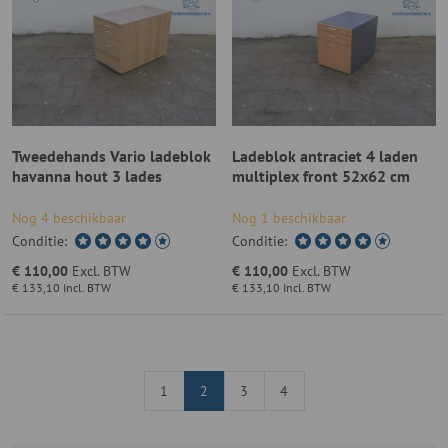
Tweedehands Vario ladeblok
Ladeblok antraciet 4 laden
havanna hout 3 lades
multiplex front 52x62 cm
Nog 4 beschikbaar
Nog 1 beschikbaar
Conditie:
Conditie:
€ 110,00
Excl. BTW
€ 110,00
Excl. BTW
€ 133,10
Incl. BTW
€ 133,10
Incl. BTW
1
2
3
4