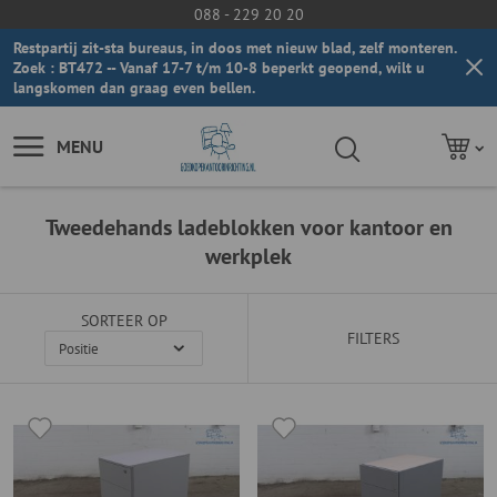
088 - 229 20 20
Restpartij zit-sta bureaus, in doos met nieuw blad, zelf monteren.
Zoek : BT472 -- Vanaf 17-7 t/m 10-8 beperkt geopend, wilt u
langskomen dan graag even bellen.
MENU
Tweedehands ladeblokken voor kantoor en
werkplek
SORTEER OP
FILTERS