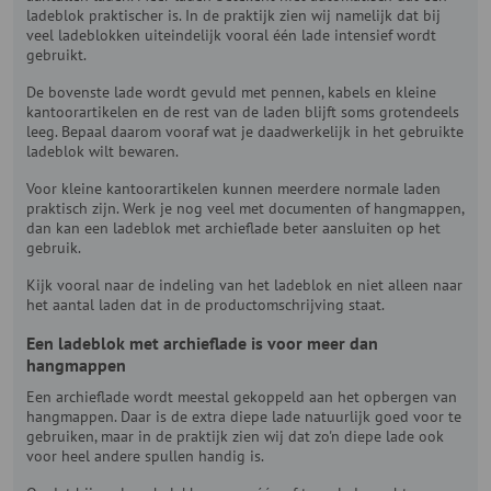
ladeblok praktischer is. In de praktijk zien wij namelijk dat bij
veel ladeblokken uiteindelijk vooral één lade intensief wordt
gebruikt.
De bovenste lade wordt gevuld met pennen, kabels en kleine
kantoorartikelen en de rest van de laden blijft soms grotendeels
leeg. Bepaal daarom vooraf wat je daadwerkelijk in het gebruikte
ladeblok wilt bewaren.
Voor kleine kantoorartikelen kunnen meerdere normale laden
praktisch zijn. Werk je nog veel met documenten of hangmappen,
dan kan een ladeblok met archieflade beter aansluiten op het
gebruik.
Kijk vooral naar de indeling van het ladeblok en niet alleen naar
het aantal laden dat in de productomschrijving staat.
Een ladeblok met archieflade is voor meer dan
hangmappen
Een archieflade wordt meestal gekoppeld aan het opbergen van
hangmappen. Daar is de extra diepe lade natuurlijk goed voor te
gebruiken, maar in de praktijk zien wij dat zo'n diepe lade ook
voor heel andere spullen handig is.