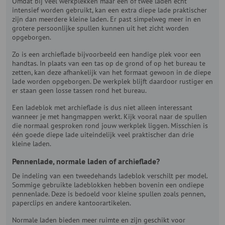
Omdat bij veel werkplekken maar één of twee laden echt
intensief worden gebruikt, kan een extra diepe lade praktischer
zijn dan meerdere kleine laden. Er past simpelweg meer in en
grotere persoonlijke spullen kunnen uit het zicht worden
opgeborgen.
Zo is een archieflade bijvoorbeeld een handige plek voor een
handtas. In plaats van een tas op de grond of op het bureau te
zetten, kan deze afhankelijk van het formaat gewoon in de diepe
lade worden opgeborgen. De werkplek blijft daardoor rustiger en
er staan geen losse tassen rond het bureau.
Een ladeblok met archieflade is dus niet alleen interessant
wanneer je met hangmappen werkt. Kijk vooral naar de spullen
die normaal gesproken rond jouw werkplek liggen. Misschien is
één goede diepe lade uiteindelijk veel praktischer dan drie
kleine laden.
Pennenlade, normale laden of archieflade?
De indeling van een tweedehands ladeblok verschilt per model.
Sommige gebruikte ladeblokken hebben bovenin een ondiepe
pennenlade. Deze is bedoeld voor kleine spullen zoals pennen,
paperclips en andere kantoorartikelen.
Normale laden bieden meer ruimte en zijn geschikt voor