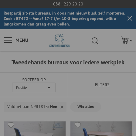
088 - 229 20 20
Restpartij zit-sta bureaus, in doos met nieuw blad, zelf monteren.
Zoek : BT472 -- Vanaf 17-7 t/m 10-8 beperkt geopend, wilt u
langskomen dan graag even bellen.
MENU
Tweedehands bureaus voor iedere werkplek
SORTEER OP
FILTERS
Voldoet aan NPR1813
Nee
Wis alles