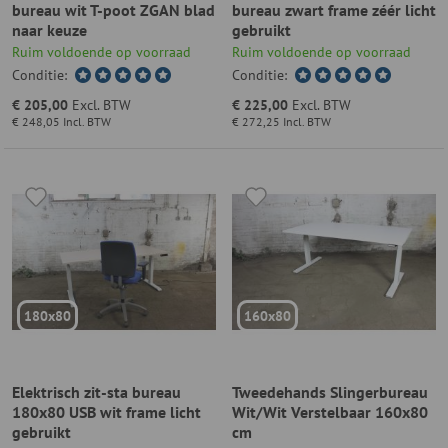
bureau wit T-poot ZGAN blad
bureau zwart frame zéér licht
naar keuze
gebruikt
Ruim voldoende op voorraad
Ruim voldoende op voorraad
Conditie:
Conditie:
€ 205,00
Excl. BTW
€ 225,00
Excl. BTW
€ 248,05
Incl. BTW
€ 272,25
Incl. BTW
180x80
160x80
Elektrisch zit-sta bureau
Tweedehands Slingerbureau
180x80 USB wit frame licht
Wit/Wit Verstelbaar 160x80
gebruikt
cm