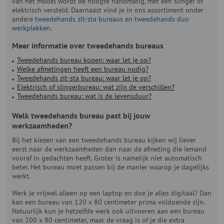
van het model wordt de hoogte handmatig, met een slinger of
elektrisch versteld. Daarnaast vind je in ons assortiment onder
andere
tweedehands zit-sta bureaus
en
tweedehands duo
werkplekken
.
Meer informatie over tweedehands bureaus
Tweedehands bureau kopen: waar let je op?
Welke afmetingen heeft een bureau nodig?
Tweedehands zit-sta bureau: waar let je op?
Elektrisch of slingerbureau: wat zijn de verschillen?
Tweedehands bureau: wat is de levensduur?
Welk tweedehands bureau past bij jouw
werkzaamheden?
Bij het kiezen van een tweedehands bureau kijken wij liever
eerst naar de werkzaamheden dan naar de afmeting die iemand
vooraf in gedachten heeft. Groter is namelijk niet automatisch
beter. Het bureau moet passen bij de manier waarop je dagelijks
werkt.
Werk je vrijwel alleen op een laptop en doe je alles digitaal? Dan
kan een bureau van 120 x 80 centimeter prima voldoende zijn.
Natuurlijk kun je hetzelfde werk ook uitvoeren aan een bureau
van 200 x 80 centimeter, maar de vraag is of je die extra