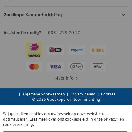
Goedkope Kantoorinrichting
Assistentie nodig?
088 - 229 20 20
Meer info
|
Algemene voorwaarden
|
Privacy beleid
|
Cookies
© 2026 Goedkope Kantoor Inrichting
Wij gebruiken cookies om uw bezoek op onze website te
optimaliseren. Lees meer over ons cookiebeleid in onze
privacy - en
cookieverklaring.