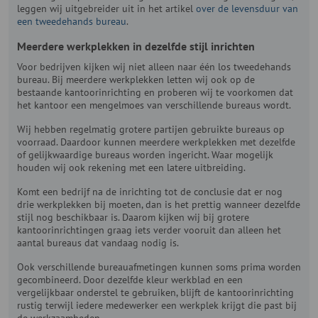
leggen wij uitgebreider uit in het artikel
over de levensduur van
een tweedehands bureau
.
Meerdere werkplekken in dezelfde stijl inrichten
Voor bedrijven kijken wij niet alleen naar één los tweedehands
bureau. Bij meerdere werkplekken letten wij ook op de
bestaande kantoorinrichting en proberen wij te voorkomen dat
het kantoor een mengelmoes van verschillende bureaus wordt.
Wij hebben regelmatig grotere partijen gebruikte bureaus op
voorraad. Daardoor kunnen meerdere werkplekken met dezelfde
of gelijkwaardige bureaus worden ingericht. Waar mogelijk
houden wij ook rekening met een latere uitbreiding.
Komt een bedrijf na de inrichting tot de conclusie dat er nog
drie werkplekken bij moeten, dan is het prettig wanneer dezelfde
stijl nog beschikbaar is. Daarom kijken wij bij grotere
kantoorinrichtingen graag iets verder vooruit dan alleen het
aantal bureaus dat vandaag nodig is.
Ook verschillende bureauafmetingen kunnen soms prima worden
gecombineerd. Door dezelfde kleur werkblad en een
vergelijkbaar onderstel te gebruiken, blijft de kantoorinrichting
rustig terwijl iedere medewerker een werkplek krijgt die past bij
de werkzaamheden.